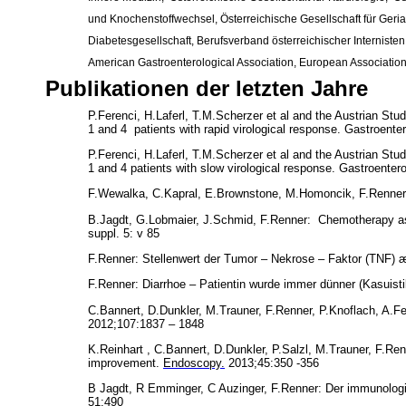
und Knochenstoffwechsel, Österreichische Gesellschaft für Geria
Diabetesgesellschaft, Berufsverband österreichischer Internisten
American Gastroenterological Association, European Association 
Publikationen der letzten Jahre
P.Ferenci, H.Laferl, T.M.Scherzer et al and the Austrian Stud
1 and 4 patients with rapid virological response. Gastroente
P.Ferenci, H.Laferl, T.M.Scherzer et al and the Austrian Stud
1 and 4 patients with slow virological response. Gastroenter
F.Wewalka, C.Kapral, E.Brownstone, M.Homoncik, F.Renner: 
B.Jagdt, G.Lobmaier, J.Schmid, F.Renner: Chemotherapy ass
suppl. 5: v 85
F.Renner: Stellenwert der Tumor – Nekrose – Faktor (TNF) æ
F.Renner: Diarrhoe – Patientin wurde immer dünner (Kasuist
C.Bannert, D.Dunkler, M.Trauner, F.Renner, P.Knoflach, A.Fe
2012;107:1837 – 1848
K.Reinhart , C.Bannert, D.Dunkler, P.Salzl, M.Trauner, F.Renn
improvement.
Endoscopy
.
2013;45:350 -356
B Jagdt, R Emminger, C Auzinger, F.Renner: Der immunologis
51:490