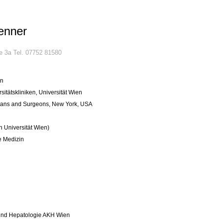
Renner
e 3a Tel. 07752 81580
en
itätskliniken, Universität Wien
icians and Surgeons, New York, USA
n Universität Wien)
re Medizin
e und Hepatologie AKH Wien