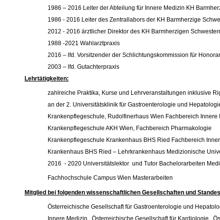
1986 – 2016 Leiter der Abteilung für Innere Medizin KH Barmher
1986 - 2016 Leiter des Zentrallabors der KH Barmherzige Schwe
2012 - 2016 ärztlicher Direktor des KH Barmherzigen Schwestern
1988 -2021 Wahlarztpraxis
2016 – lfd. Vorsitzender der Schlichtungskommission für Honor
2003 – lfd. Gutachterpraxis
Lehrtätigkeiten:
zahlreiche Praktika, Kurse und Lehrveranstaltungen inklusive 
an der 2. Universitätsklinik für Gastroenterologie und Hepatologi
Krankenpflegeschule, Rudolfinerhaus Wien Fachbereich Innere
Krankenpflegeschule AKH Wien, Fachbereich Pharmakologie
Krankenpflegeschule Krankenhaus BHS Ried Fachbereich Inner
Krankenhaus BHS Ried – Lehrkrankenhaus Medizionische Unive
2016 - 2020 Universitätslektor und Tutor Bachelorarbeiten Medi
Fachhochschule Campus Wien Masterarbeiten
Mitglied bei folgenden wissenschaftlichen Gesellschaften und Stande
Österreichische Gesellschaft für Gastroenterologie und Hepatolo
Innere Medizin, Österreichische Gesellschaft für Kardiologie, Ös