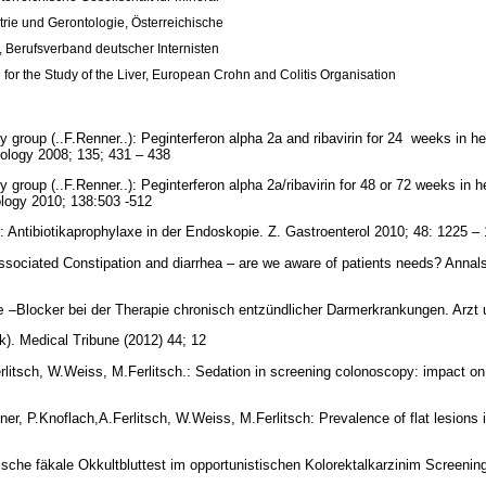
trie und Gerontologie, Österreichische
, Berufsverband deutscher Internisten
for the Study of the Liver, European Crohn and Colitis Organisation
y group (..F.Renner..): Peginterferon alpha 2a and ribavirin for 24 weeks in h
rology 2008; 135; 431 – 438
y group (..F.Renner..): Peginterferon alpha 2a/ribavirin for 48 or 72 weeks in 
ology 2010; 138:503 -512
Antibiotikaprophylaxe in der Endoskopie. Z. Gastroenterol 2010; 48: 1225 –
ociated Constipation and diarrhea – are we aware of patients needs?
Annals
 –Blocker bei der Therapie chronisch entzündlicher Darmerkrankungen. Arzt 
ik).
Medical Tribune (2012) 44; 12
rlitsch, W.Weiss, M.Ferlitsch.: Sedation in screening colonoscopy: impact on
er, P.Knoflach,A.Ferlitsch, W.Weiss, M.Ferlitsch: Prevalence of flat lesions i
che fäkale Okkultbluttest im opportunistischen Kolorektalkarzinim Screening