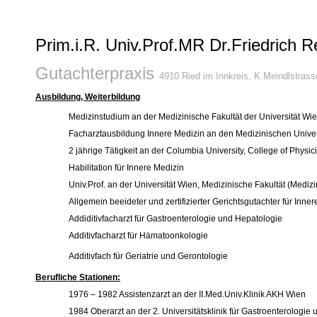
Prim.i.R. Univ.Prof.MR Dr.Friedrich 
Gutachterpraxis
4910 Ried im Innkreis, K.Meindlstrass
Ausbildung, Weiterbildung
Medizinstudium an der Medizinische Fakultät der Universität Wi
Facharztausbildung Innere Medizin an den Medizinischen Univers
2 jährige Tätigkeit an der Columbia University, College of Phys
Habilitation für Innere Medizin
Univ.Prof. an der Universität Wien, Medizinische Fakultät (Medizi
Allgemein beeideter und zertifizierter Gerichtsgutachter für Inne
Addiditivfacharzt für Gastroenterologie und Hepatologie
Additivfacharzt für Hämatoonkologie
Additivfach für Geriatrie und Gerontologie
Berufliche Stationen:
1976 – 1982 Assistenzarzt an der II.Med.Univ.Klinik AKH Wien
1984 Oberarzt an der 2. Universitätsklinik für Gastroenterologi